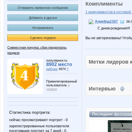
Комплименты
Отправить приватное сообщение
1 комплиментов в гостевой 
Добавить в друзья
Angelina2307
06.
Игнорировать
С днем рождения!!!
Сделать подарок
Вы не авторизованы! Чтоб
Совместная покупка: сбор предоплаты,
раздачи
популярность:
Метки лидеров
8902 место
рейтинг
4974
?
Привилегированный
пользователь
4
Интервью
уровня
Статистика портрета:
Последние
фотогра
сейчас просматривают портрет - 0
зарегистрированные пользователи
посетившие портрет за 7 дней - 0